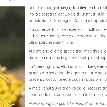
Uno tra i maggiori
segni distintivi
sembrerebbe
litorale toscano, dell’Elba e di Giannutri sulle 
popolazioni di Sardegna, Corsica e Capraia li
Ma come detto in precedenza in molti casi è di
individuare una specie o due popolazioni leg
altre ricerche scientifiche.
Al contrario di altre specie tra il maschio e la
ma la femmina ha in genere ocelli più sviluppa
La Coenonympha elbana vola in due generazio
giugno e la seconda da agosto a tutto sett
presenza costante ed è quasi impossibile no
A me è venuta una gran voglia di scoprire t
imparando a riconoscerne le mille forme e col
Nelle immagini: Lycaeides Villai (foto di J