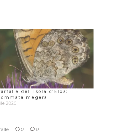
farfalle dell’Isola d’Elba:
iommata megera
rile 2020
falle
0
0