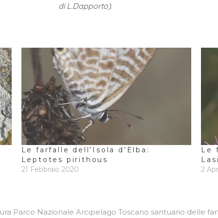
di L.Dapporto).
Le farfalle dell’Isola d’Elba:
Le 
Leptotes pirithous
Las
21 Febbraio 2020
2 Ap
ura
Parco Nazionale Arcipelago Toscano
santuario delle far