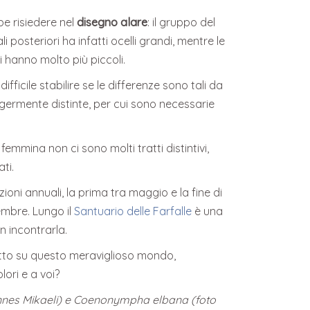
 risiedere nel
disegno alare
: il gruppo del
ali posteriori ha infatti ocelli grandi, mentre le
 hanno molto più piccoli.
fficile stabilire se le differenze sono tali da
germente distinte, per cui sono necessarie
 femmina non ci sono molti tratti distintivi,
ti.
ni annuali, la prima tra maggio e la fine di
embre. Lungo il
Santuario delle Farfalle
è una
n incontrarla.
utto su questo meraviglioso mondo,
ori e a voi?
oannes Mikaeli) e Coenonympha elbana (foto