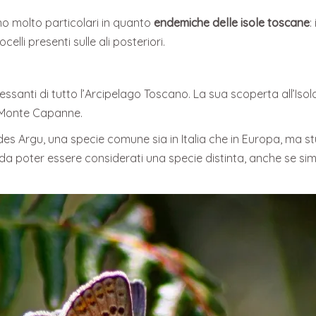
no molto particolari in quanto
endemiche delle isole toscane
:
celli presenti sulle ali posteriori.
teressanti di tutto l’Arcipelago Toscano. La sua scoperta all’Iso
el Monte Capanne.
es Argu, una specie comune sia in Italia che in Europa, ma st
si da poter essere considerati una specie distinta, anche se 