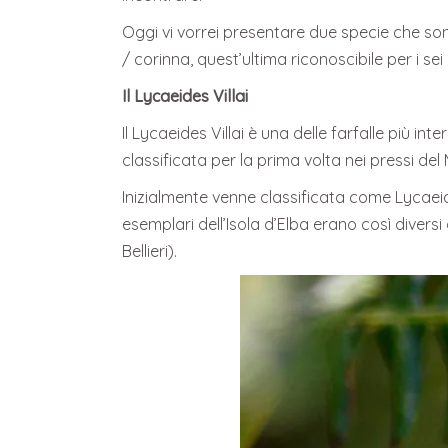
Oggi vi vorrei presentare due specie che so
/ corinna, quest’ultima riconoscibile per i sei o
Il Lycaeides Villai
Il Lycaeides Villai è una delle farfalle più in
classificata per la prima volta nei pressi d
Inizialmente venne classificata come Lycaeid
esemplari dell’Isola d’Elba erano così diver
Bellieri).