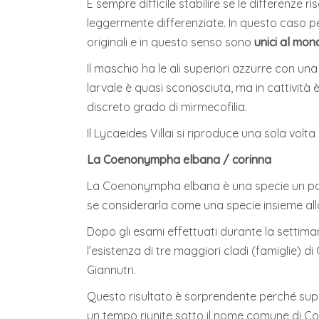
È sempre difficile stabilire se le differenze 
leggermente differenziate. In questo caso per
originali e in questo senso sono
unici al mon
Il maschio ha le ali superiori azzurre con un
larvale è quasi sconosciuta, ma in cattività 
discreto grado di mirmecofilia.
Il Lycaeides Villai si riproduce una sola volt
La Coenonympha elbana / corinna
La Coenonympha elbana è una specie un po’ p
se considerarla come una specie insieme al
Dopo gli esami effettuati durante la settima
l’esistenza di tre maggiori cladi (famiglie)
Giannutri.
Questo risultato è sorprendente perché su
un tempo riunite sotto il nome comune di 