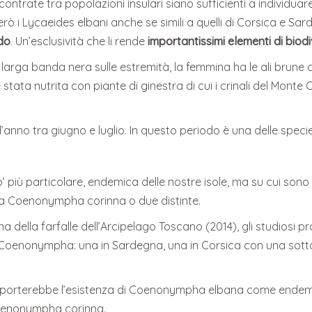
riscontrate tra popolazioni insulari siano sufficienti a individ
ò i Lycaeides elbani anche se simili a quelli di Corsica e Sard
do
. Un’esclusività che li rende
importantissimi elementi di biodi
a larga banda nera sulle estremità, la femmina ha le ali brune 
è stata nutrita con piante di ginestra di cui i crinali del Mon
a l’anno tra giugno e luglio. In questo periodo è una delle spec
iù particolare, endemica delle nostre isole, ma su cui sono i
la Coenonympha corinna o due distinte.
na della farfalle dell’Arcipelago Toscano (2014), gli studio
 di Coenonympha: una in Sardegna, una in Corsica con una sotto
pporterebbe l’esistenza di Coenonympha elbana come endemis
Coenonympha corinna.