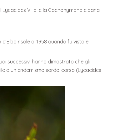
 il Lycaeides Villai e la Coenonympha elbana
la d’Elba risale al 1958 quando fu vista e
udi successivi hanno dimostrato che gli
simile a un endemismo sardo-corso (Lycaeides