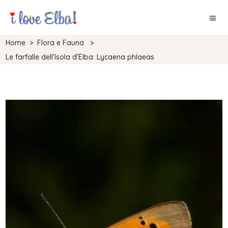
Home
>
Flora e Fauna
>
Le farfalle dell’Isola d’Elba: Lycaena phlaeas