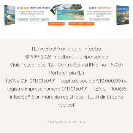
I Love Elba! è un blog di
Infoelba
©1999-2026 Infoelba s.r.l. Unipersonale
Viale Teseo Tesei, 12 – Centro Servizi Il Molino – 57037
Portoferraio (LI)
P.IVA e C.F. 01130150491 – capitale sociale €10.000,00 i.v.
registro imprese numero 01130150491 – REA: LI – 100635
infoelba® è un marchio registrato – tutti i diritti sono
riservati
PRIVACY POLICY