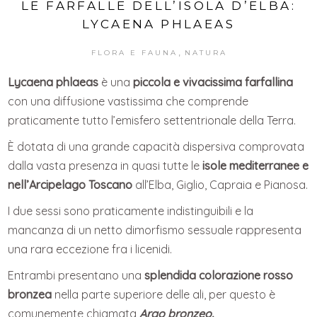
LE FARFALLE DELL’ISOLA D’ELBA:
LYCAENA PHLAEAS
,
FLORA E FAUNA
NATURA
Lycaena phlaeas
è una
piccola e vivacissima farfallina
con una diffusione vastissima che comprende
praticamente tutto l’emisfero settentrionale della Terra.
È dotata di una grande capacità dispersiva comprovata
dalla vasta presenza in quasi tutte le
isole mediterranee e
nell’Arcipelago Toscano
all’Elba, Giglio, Capraia e Pianosa.
I due sessi sono praticamente indistinguibili e la
mancanza di un netto dimorfismo sessuale rappresenta
una rara eccezione fra i licenidi.
Entrambi presentano una
splendida colorazione rosso
bronzea
nella parte superiore delle ali, per questo è
comunemente chiamata
Argo bronzeo.