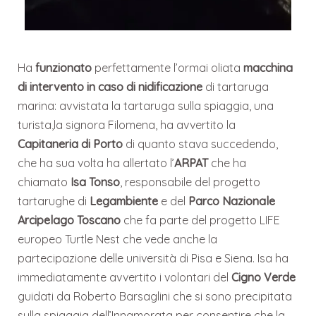
Ha
funzionato
perfettamente l’ormai oliata
macchina
di intervento in caso di nidificazione
di tartaruga
marina: avvistata la tartaruga sulla spiaggia, una
turista,la signora Filomena, ha avvertito la
Capitaneria di Porto
di quanto stava succedendo,
che ha sua volta ha allertato l’
ARPAT
che ha
chiamato
Isa Tonso
, responsabile del progetto
tartarughe di
Legambiente
e del
Parco Nazionale
Arcipelago Toscano
che fa parte del progetto LIFE
europeo Turtle Nest che vede anche la
partecipazione delle università di Pisa e Siena. Isa ha
immediatamente avvertito i volontari del
Cigno Verde
guidati da Roberto Barsaglini che si sono precipitata
sulla spiaggia dell’Innamorata per consentire che la