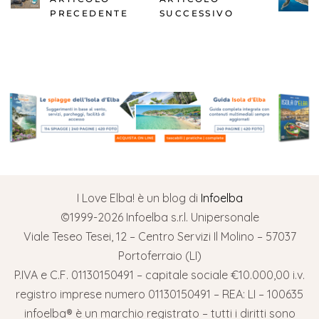
PRECEDENTE
SUCCESSIVO
I Love Elba! è un blog di
Infoelba
©1999-2026 Infoelba s.r.l. Unipersonale
Viale Teseo Tesei, 12 – Centro Servizi Il Molino – 57037
Portoferraio (LI)
P.IVA e C.F. 01130150491 – capitale sociale €10.000,00 i.v.
registro imprese numero 01130150491 – REA: LI – 100635
infoelba® è un marchio registrato – tutti i diritti sono