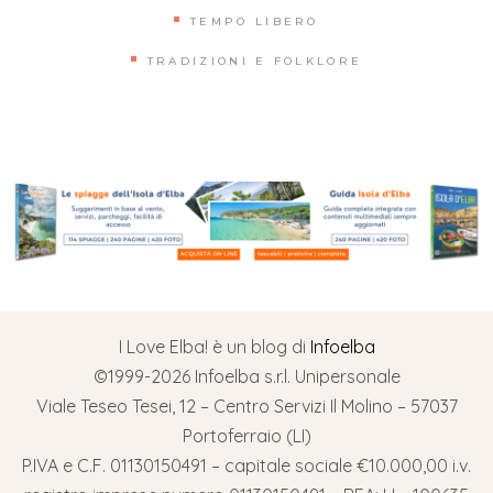
TEMPO LIBERO
TRADIZIONI E FOLKLORE
I Love Elba! è un blog di
Infoelba
©1999-2026 Infoelba s.r.l. Unipersonale
Viale Teseo Tesei, 12 – Centro Servizi Il Molino – 57037
Portoferraio (LI)
P.IVA e C.F. 01130150491 – capitale sociale €10.000,00 i.v.