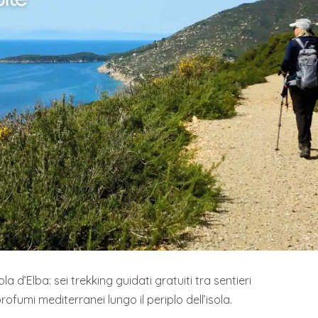
ola d’Elba: sei trekking guidati gratuiti tra sentieri
ofumi mediterranei lungo il periplo dell’isola.