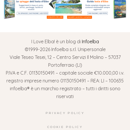
I Love Elba! è un blog di
Infoelba
©1999-2026 Infoelba s.r.l. Unipersonale
Viale Teseo Tesei, 12 – Centro Servizi Il Molino – 57037
Portoferraio (LI)
P.IVA e C.F. 01130150491 – capitale sociale €10.000,00 i.v.
registro imprese numero 01130150491 – REA: LI – 100635
infoelba® è un marchio registrato – tutti i diritti sono
riservati
PRIVACY POLICY
COOKIE POLICY