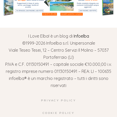
I Love Elba! è un blog di
Infoelba
©1999-2026 Infoelba s.r.l. Unipersonale
Viale Teseo Tesei, 12 – Centro Servizi Il Molino – 57037
Portoferraio (LI)
P.IVA e C.F. 01130150491 – capitale sociale €10.000,00 i.v.
registro imprese numero 01130150491 – REA: LI – 100635
infoelba® è un marchio registrato – tutti i diritti sono
riservati
PRIVACY POLICY
COOKIE POLICY