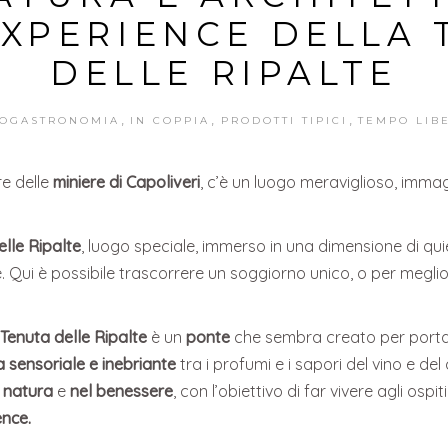
EXPERIENCE DELLA 
DELLE RIPALTE
,
,
,
OGASTRONOMIA
IN COPPIA
PRODOTTI TIPICI
TEMPO LIB
re delle
miniere di Capoliveri
, c’è un luogo meraviglioso, immag
lle Ripalte
, luogo speciale, immerso in una dimensione di quie
 Qui è possibile trascorrere un soggiorno unico, o per meglio
Tenuta delle Ripalte
è un
ponte
che sembra creato per port
 sensoriale e inebriante
tra i profumi e i sapori del vino e de
 natura
e
nel benessere
, con l’obiettivo di far vivere agli osp
ence.