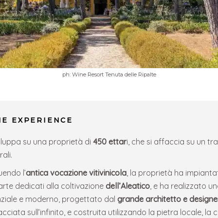
ph: Wine Resort Tenuta delle Ripalte
NE EXPERIENCE
iluppa su una proprietà di
450 ettar
i, che si affaccia su un t
ali.
uendo l’
antica vocazione vitivinicola
, la proprietà ha impianta
parte dedicati alla coltivazione
dell’Aleatico
, e ha realizzato 
enziale e moderno, progettato dal
grande architetto e designe
ciata sull’infinito, e costruita utilizzando la pietra locale, la