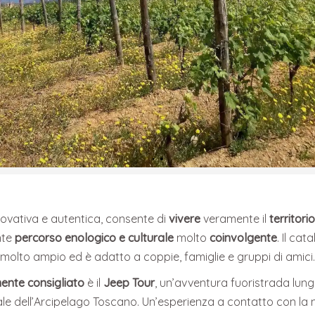
nnovativa e autentica, consente di
vivere
veramente il
territori
nte
percorso enologico e culturale
molto
coinvolgente
. Il cat
molto ampio ed è adatto a coppie, famiglie e gruppi di amici.
ente consigliato
è il
Jeep Tour
, un’avventura fuoristrada lungo
ale dell’Arcipelago Toscano. Un’esperienza a contatto con la n