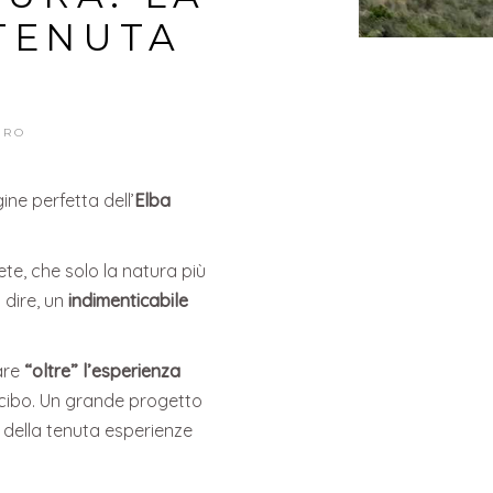
TENUTA
ERO
ine perfetta dell’
Elba
te, che solo la natura più
 dire, un
indimenticabile
are
“oltre” l’esperienza
l cibo. Un grande progetto
iti della tenuta esperienze