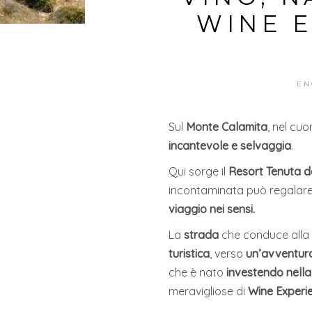
WINE 
EN
Sul
Monte Calamita
, nel cuo
incantevole e selvaggia
.
Qui sorge il
Resort Tenuta de
incontaminata può regalare.
viaggio nei sensi.
La
strada
che conduce alla
turistica
, verso
un’avventura
che è nato
investendo nella
meravigliose di
Wine Experi