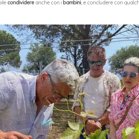
bile
condividere
anche con i
bambini
, e concludere con qualch