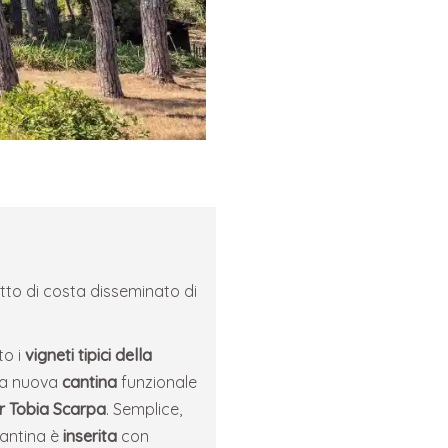
ratto di costa disseminato di
to i
vigneti tipici della
una nuova
cantina
funzionale
r Tobia Scarpa
. Semplice,
 cantina è
inserita
con