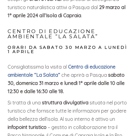
turistico naturalistica attivi a Pasqua dal
29 marzo al
1° aprile 2024 all’Isola di Capraia
.
CENTRO DI EDUCAZIONE
AMBIENTALE “LA SALATA”
ORARI DA SABATO 30 MARZO A LUNEDÌ
1 APRILE
Consigliatissima la visita al
Centro di educazione
ambientale “La Salata”
che aprirà a Pasqua
sabato
30, domenica 31 marzo e lunedì 1° aprile dalle 10 alle
12:30 e dalle 16:30 alle 18.
Si tratta di una
struttura divulgativa
situata nel porto
turistico che fornisce tutte le informazioni per godere
della bellezza dell’isola. Al suo interno è attivo un
infopoint turistico
– gestito in collaborazione tra il
Parco Nazionale, il Comune di Capraia Isola e la Pro