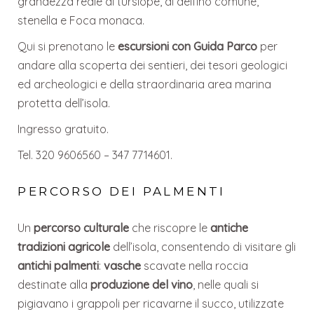
grandezza reale di tursiope, di delfino comune,
stenella e Foca monaca.
Qui si prenotano le
escursioni con Guida Parco
per
andare alla scoperta dei sentieri, dei tesori geologici
ed archeologici e della straordinaria area marina
protetta dell’isola.
Ingresso gratuito.
Tel. 320 9606560 – 347 7714601.
PERCORSO DEI PALMENTI
Un
percorso culturale
che riscopre le
antiche
tradizioni agricole
dell’isola, consentendo di visitare gli
antichi palmenti
:
vasche
scavate nella roccia
destinate alla
produzione del vino
, nelle quali si
pigiavano i grappoli per ricavarne il succo, utilizzate