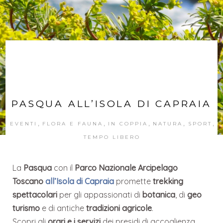
PASQUA ALL’ISOLA DI CAPRAIA
,
,
,
,
,
EVENTI
FLORA E FAUNA
IN COPPIA
NATURA
SPORT
TEMPO LIBERO
La
Pasqua
con il
Parco Nazionale Arcipelago
Toscano
all’Isola di Capraia
promette
trekking
spettacolari
per gli appassionati di
botanica
, di
geo
turismo
e di antiche
tradizioni agricole
.
Scopri gli
orari e i servizi
dei presidi di accoglienza