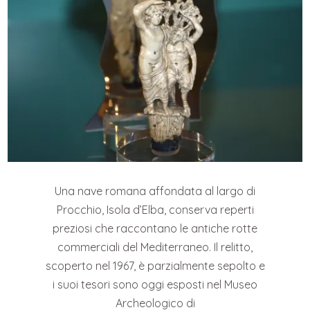
Una nave romana affondata al largo di
Procchio, Isola d’Elba, conserva reperti
preziosi che raccontano le antiche rotte
commerciali del Mediterraneo. Il relitto,
scoperto nel 1967, è parzialmente sepolto e
i suoi tesori sono oggi esposti nel Museo
Archeologico di