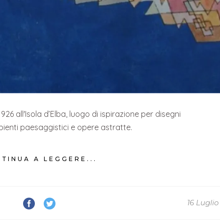
1926 all'Isola d’Elba, luogo di ispirazione per disegni
mbienti paesaggistici e opere astratte.
TINUA A LEGGERE...
16 Lugli