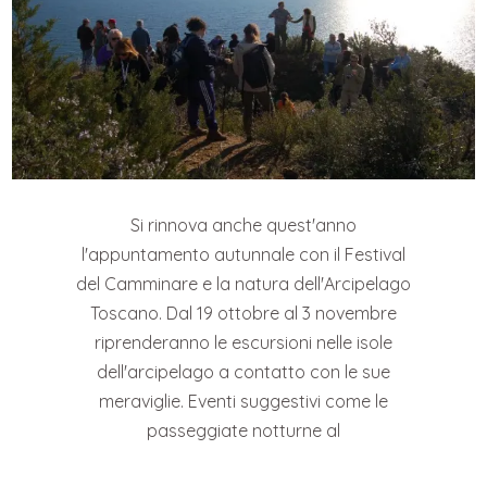
Si rinnova anche quest'anno
l'appuntamento autunnale con il Festival
del Camminare e la natura dell'Arcipelago
Toscano. Dal 19 ottobre al 3 novembre
riprenderanno le escursioni nelle isole
dell'arcipelago a contatto con le sue
meraviglie. Eventi suggestivi come le
passeggiate notturne al