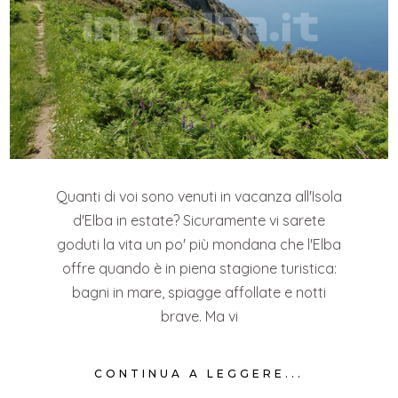
Quanti di voi sono venuti in vacanza all'Isola
d'Elba in estate? Sicuramente vi sarete
goduti la vita un po' più mondana che l'Elba
offre quando è in piena stagione turistica:
bagni in mare, spiagge affollate e notti
brave. Ma vi
CONTINUA A LEGGERE...