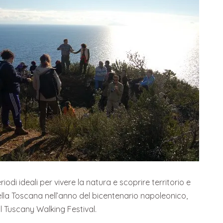
odi ideali per vivere la natura e scoprire territorio e
ella Toscana nell’anno del bicentenario napoleonico,
il Tuscany Walking Festival.