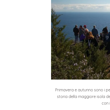
Primavera e autunno sono i peri
storia della maggiore isola d
con 