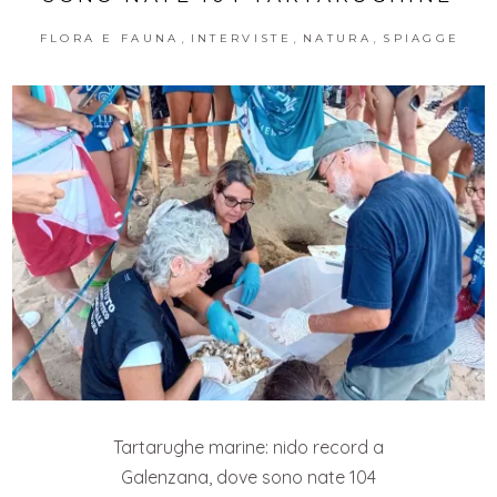
,
,
,
FLORA E FAUNA
INTERVISTE
NATURA
SPIAGGE
Tartarughe marine: nido record a
Galenzana, dove sono nate 104