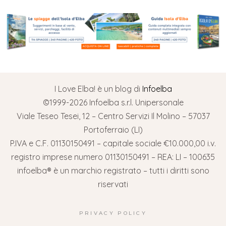
I Love Elba! è un blog di
Infoelba
©1999-2026 Infoelba s.r.l. Unipersonale
Viale Teseo Tesei, 12 – Centro Servizi Il Molino – 57037
Portoferraio (LI)
P.IVA e C.F. 01130150491 – capitale sociale €10.000,00 i.v.
registro imprese numero 01130150491 – REA: LI – 100635
infoelba® è un marchio registrato – tutti i diritti sono
riservati
PRIVACY POLICY