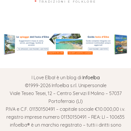
TRADIZIONI E FOLKLORE
I Love Elba! è un blog di
Infoelba
©1999-2026 Infoelba s.r.l. Unipersonale
Viale Teseo Tesei, 12 – Centro Servizi Il Molino – 57037
Portoferraio (LI)
P.IVA e C.F. 01130150491 – capitale sociale €10.000,00 i.v.
registro imprese numero 01130150491 – REA: LI – 100635
infoelba® è un marchio registrato – tutti i diritti sono