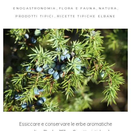
,
,
,
ENOGASTRONOMIA
FLORA E FAUNA
NATURA
,
PRODOTTI TIPICI
RICETTE TIPICHE ELBANE
Essiccare e conservare le erbe aromatiche