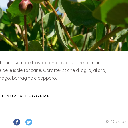
 hanno sempre trovato ampio spazio nella cucina
e delle isole toscane. Caratteristiche di aglio, alloro,
rago, borragine e cappero.
TINUA A LEGGERE...
12 Ottobre