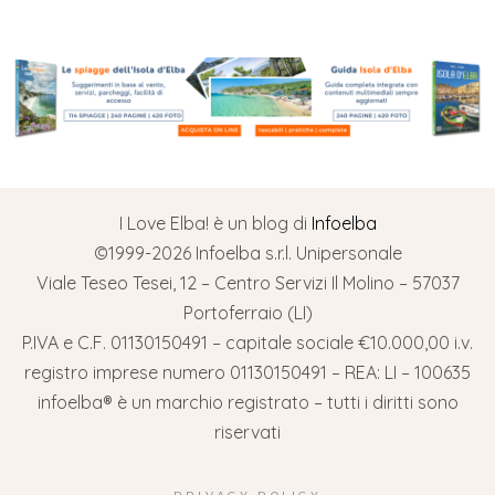
I Love Elba! è un blog di
Infoelba
©1999-2026 Infoelba s.r.l. Unipersonale
Viale Teseo Tesei, 12 – Centro Servizi Il Molino – 57037
Portoferraio (LI)
P.IVA e C.F. 01130150491 – capitale sociale €10.000,00 i.v.
registro imprese numero 01130150491 – REA: LI – 100635
infoelba® è un marchio registrato – tutti i diritti sono
riservati