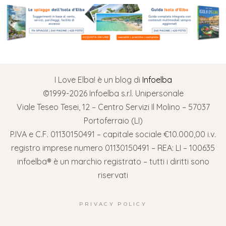
I Love Elba! è un blog di
Infoelba
©1999-2026 Infoelba s.r.l. Unipersonale
Viale Teseo Tesei, 12 – Centro Servizi Il Molino – 57037
Portoferraio (LI)
P.IVA e C.F. 01130150491 – capitale sociale €10.000,00 i.v.
registro imprese numero 01130150491 – REA: LI – 100635
infoelba® è un marchio registrato – tutti i diritti sono
riservati
PRIVACY POLICY